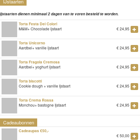
IJstaarten
Ijstaarten dienen minimaal 2 dagen van te voren besteld te worden.
Torta Festa Dei Colori
M&M+ Chocolade ijstaart
€
24,95
Torta Unicorno
Aardbei+ vanille ijstaart
€
24,95
Torta Fragola Cremosa
Aardbei+ yoghurt ijstaart
€
24,95
Torta biscotti
Cookie dough + vanille Ijstaart
€
24,95
Torta Crema Rossa
Monchou+ bastogne Ijstaart
€
24,95
Cadeaubonnen
Cadeaupas €50,-
€
50,00