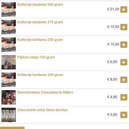
Koffertje bonbons 500 gram
€
21,00
Koffertje bonbons 375 gram
€
15,50
Koffertje bonbons 250 gram
€
10,50
Flikken zakje 150 gram
€
6,50
Koffertje bonbons 200 gram
€
8,50
Geschenkbox Chocolaterie Albèrt
€
4,95
Chocomelk-stick Geen alcohol
€
3,00