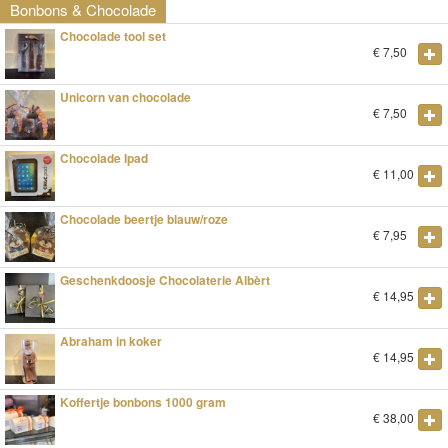
Bonbons & Chocolade
Chocolade tool set
€
7,50
Unicorn van chocolade
€
7,50
Chocolade Ipad
€
11,00
Chocolade beertje blauw/roze
€
7,95
Geschenkdoosje Chocolaterie Albèrt
€
14,95
Abraham in koker
€
14,95
Koffertje bonbons 1000 gram
€
38,00