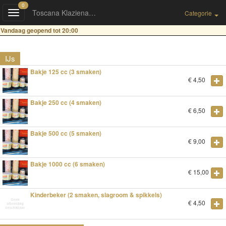
0
Toscana Klazienaveen
Toggle
Categorie
navigation
Vandaag geopend tot 20:00
IJs
Bakje 125 cc (3 smaken)
€
4,50
Bakje 250 cc (4 smaken)
€
6,50
Bakje 500 cc (5 smaken)
€
9,00
Bakje 1000 cc (6 smaken)
€
15,00
Kinderbeker (2 smaken, slagroom & spikkels)
€
4,50