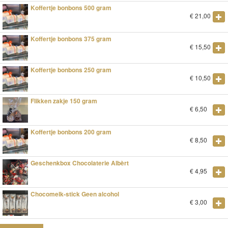
Koffertje bonbons 500 gram
€
21,00
Koffertje bonbons 375 gram
€
15,50
Koffertje bonbons 250 gram
€
10,50
Flikken zakje 150 gram
€
6,50
Koffertje bonbons 200 gram
€
8,50
Geschenkbox Chocolaterie Albèrt
€
4,95
Chocomelk-stick Geen alcohol
€
3,00