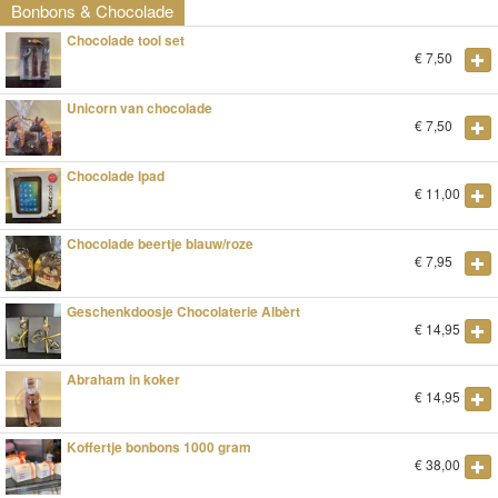
Bonbons & Chocolade
Chocolade tool set
€
7,50
Unicorn van chocolade
€
7,50
Chocolade Ipad
€
11,00
Chocolade beertje blauw/roze
€
7,95
Geschenkdoosje Chocolaterie Albèrt
€
14,95
Abraham in koker
€
14,95
Koffertje bonbons 1000 gram
€
38,00