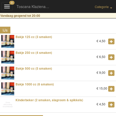
0
Toscana Klazienaveen
Toggle
Categorie
navigation
Vandaag geopend tot 20:00
IJs
Bakje 125 cc (3 smaken)
€
4,50
Bakje 250 cc (4 smaken)
€
6,50
Bakje 500 cc (5 smaken)
€
9,00
Bakje 1000 cc (6 smaken)
€
15,00
Kinderbeker (2 smaken, slagroom & spikkels)
€
4,50