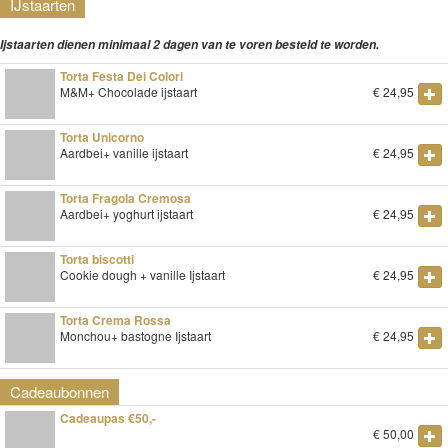
IJstaarten
Ijstaarten dienen minimaal 2 dagen van te voren besteld te worden.
Torta Festa Dei Colori
M&M+ Chocolade ijstaart
€
24,95
Torta Unicorno
Aardbei+ vanille ijstaart
€
24,95
Torta Fragola Cremosa
Aardbei+ yoghurt ijstaart
€
24,95
Torta biscotti
Cookie dough + vanille Ijstaart
€
24,95
Torta Crema Rossa
Monchou+ bastogne Ijstaart
€
24,95
Cadeaubonnen
Cadeaupas €50,-
€
50,00